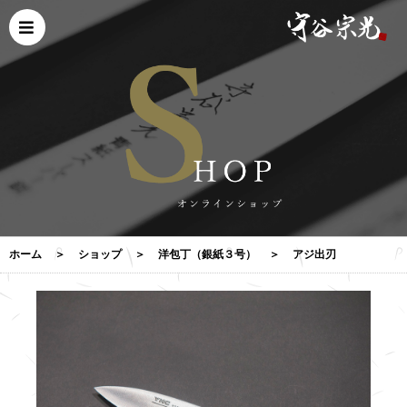
ホーム
＞
ショップ
＞
洋包丁（銀紙３号）
＞
アジ出刃