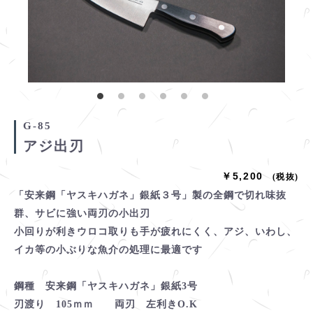
G-85
アジ出刃
￥5,200
(税抜)
「安来鋼「ヤスキハガネ」銀紙３号」製の全鋼で切れ味抜
群、サビに強い両刃の小出刃
小回りが利きウロコ取りも手が疲れにくく、アジ、いわし、
イカ等の小ぶりな魚介の処理に最適です
鋼種 安来鋼「ヤスキハガネ」銀紙3号
刃渡り 105ｍｍ 両刃 左利きO.K