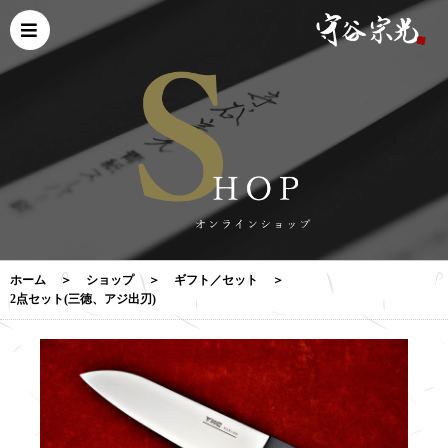
ホーム
＞
ショップ
＞
ギフト／セット
＞
2点セット(三徳、アジ出刃)